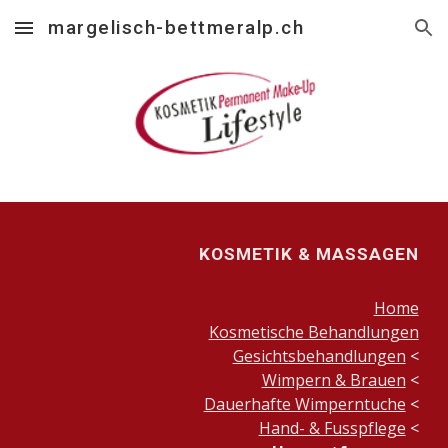
margelisch-bettmeralp.ch
Skip to main content
Skip to navigation
KOSMETIK & MASSAGEN
Home
Kosmetische Behandlungen
Gesichtsbehandlungen
<
Wimpern & Brauen
<
Dauerhafte Wimperntuche
<
Hand- & Fusspflege
<