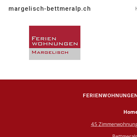
margelisch-bettmeralp.ch
Sk
FERIENWOHNUNGE
Hom
4.5 Zimmerwohnun
Bettmeral