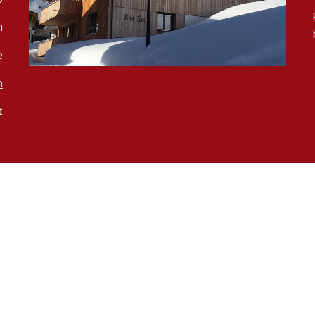
n
e
n
t