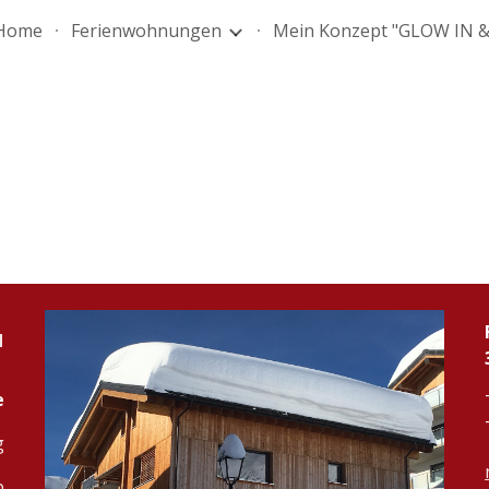
Home
Ferienwohnungen
ip to main content
Skip to navigat
N
e
g
p