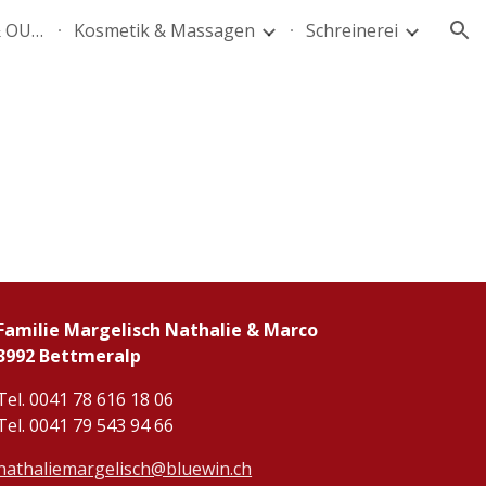
Mein Konzept "GLOW IN & OUT"
Kosmetik & Massagen
Schreinerei
ion
Familie Margelisch Nathalie & Marco
3992 Bettmeralp
Tel. 0041 78 616 18 06
Tel. 0041 79 543 94 66
nathaliemargelisch@bluewin.ch